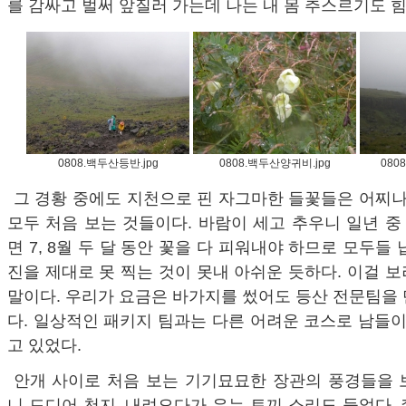
를 감싸고 벌써 앞질러 가는데 나는 내 몸 추스르기도 힘
0808.백두산등반.jpg
0808.백두산양귀비.jpg
080
그 경황 중에도 지천으로 핀 자그마한 들꽃들은 어찌나
모두 처음 보는 것들이다. 바람이 세고 추우니 일년 중
면 7, 8월 두 달 동안 꽃을 다 피워내야 하므로 모두들
진을 제대로 못 찍는 것이 못내 아쉬운 듯하다. 이걸 
말이다. 우리가 요금은 바가지를 썼어도 등산 전문팀을
다. 일상적인 패키지 팀과는 다른 어려운 코스로 남들이
고 있었다.
안개 사이로 처음 보는 기기묘묘한 장관의 풍경들을 
니 드디어 천지. 내려오다가 우는 토끼 소리도 들었다.