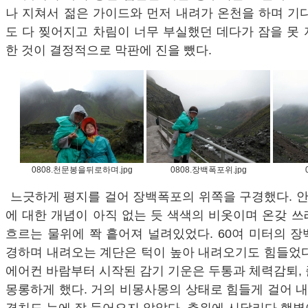
나 지쳐서 젊은 가이드와 먼저 내려가 온천을 하며 기
도 다 찢어지고 차림이 너무 부실했던 데다가 잠을 못
한 것이 결정적으로 막판에 진을 뺐다.
0808.천문봉을뒤로하며.jpg
0808.장백폭포위.jpg
느긋하게 평지를 걸어 장백폭포의 위쪽을 구경했다. 
에 대한 개념이 아직 없는 듯 색색의 비옷이며 온갖 
흐르는 물위에 쫙 흩어져 널려있었다. 60여 미터의 
경하며 내려오는 계단은 턱이 높아 내려오기도 힘들었다
에어컨 바람부터 시작된 감기 기운은 두통과 체력감퇴,
몽롱하게 했다. 거의 비몽사몽의 상태로 힘들게 걸어 