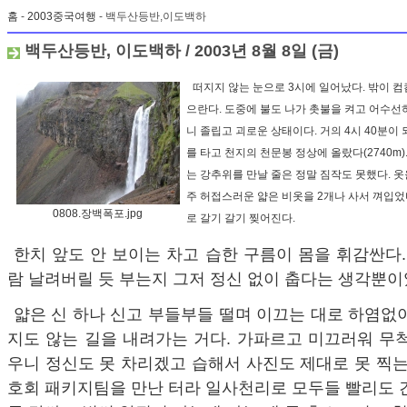
홈
-
2003중국여행
- 백두산등반,이도백하
백두산등반, 이도백하 / 2003년 8월 8일 (금)
떠지지 않는 눈으로 3시에 일어났다. 밖이 컴
으란다. 도중에 불도 나가 촛불을 켜고 어수선
니 졸립고 괴로운 상태이다. 거의 4시 40분이 
를 타고 천지의 천문봉 정상에 올랐다(2740m)
는 강추위를 만날 줄은 정말 짐작도 못했다. 옷
주 허접스러운 얇은 비옷을 2개나 사서 껴입었
0808.장백폭포.jpg
로 갈기 갈기 찢어진다.
한치 앞도 안 보이는 차고 습한 구름이 몸을 휘감싼다.
람 날려버릴 듯 부는지 그저 정신 없이 춥다는 생각뿐이
얇은 신 하나 신고 부들부들 떨며 이끄는 대로 하염없
지도 않는 길을 내려가는 거다. 가파르고 미끄러워 무
우니 정신도 못 차리겠고 습해서 사진도 제대로 못 찍는
호회 패키지팀을 만난 터라 일사천리로 모두들 빨리도 