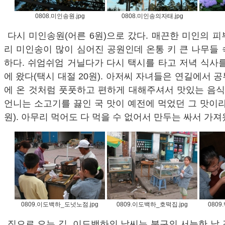
0808.미인송원.jpg
0808.미인송의자태.jpg
다시 미인송원(어른 6원)으로 갔다. 매끈한 미인의 
리 미인송이 많이 심어진 공원인데 온통 키 큰 나무들
하다. 쉬엄쉬엄 거닐다가 다시 택시를 타고 저녁 식사
에 왔다(택시 대절 20원). 아저씨 자녀들은 연길에서 
에 온 것처럼 풋풋하고 편하게 대해주셔서 맛있는 음식
언니는 소고기를 끓인 국 맛이 예전에 먹었던 그 맛이라
원). 아무리 먹어도 다 먹을 수 없어서 만두는 싸서 가져
0809.이도백하_도넛노점.jpg
0809.이도백하_호떡집.jpg
080
집으로 오는 길, 이도백하의 날씨는 북구의 서늘한 날