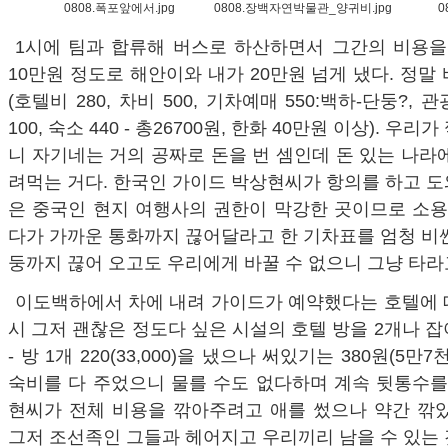
0808.폭포앞에서.jpg
0808.장백자연박물관_양귀비.jpg
0
1시에 팀과 합류해 버스로 하산하면서 그간의 비용을
10만원 정도로 해안이와 내가 20만원 넘게 냈다. 정말
(호텔비 280, 차비 500, 기차예매 550:백하-단둥?, 관
100, 숙소 440 - 총26700원, 한화 40만원 이상). 우
니 자기네는 거의 공짜로 돈을 번 셈인데 돈 있는 나라
려먹는 거다. 한국인 가이드 박상현씨가 항의를 하고 
은 중국인 현지 여행사의 권한이 막강한 곳이므로 소용
다가 가까운 통화까지 끊어달라고 한 기차표를 엄청 비
둥까지 끊어 오고도 우리에게 바꿀 수 없으니 그냥 타라
이도백하에서 차에 내려 가이드가 예약했다는 호텔에 
시 그저 괜찮은 정도다 싶은 시설의 호텔 방을 2개나 
- 방 1개 220(33,000)을 냈으나 써있기는 380원(5만7천
숙비를 다 주었으니 물를 수도 없다하며 계속 뒷통수를
현씨가 전체 비용을 깎아주려고 애를 썼으나 약간 깎았
그저 조선족인 그들과 헤어지고 우리끼리 남을 수 있는