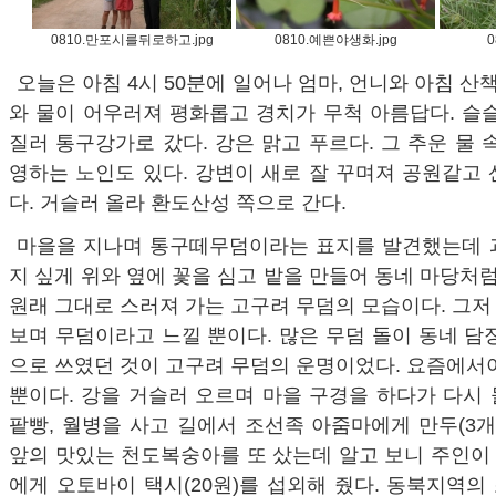
0810.만포시를뒤로하고.jpg
0810.예쁜야생화.jpg
0
오늘은 아침 4시 50분에 일어나 엄마, 언니와 아침 산
와 물이 어우러져 평화롭고 경치가 무척 아름답다. 슬
질러 통구강가로 갔다. 강은 맑고 푸르다. 그 추운 물 
영하는 노인도 있다. 강변이 새로 잘 꾸며져 공원같고
다. 거슬러 올라 환도산성 쪽으로 간다.
마을을 지나며 통구떼무덤이라는 표지를 발견했는데 
지 싶게 위와 옆에 꽃을 심고 밭을 만들어 동네 마당처럼
원래 그대로 스러져 가는 고구려 무덤의 모습이다. 그
보며 무덤이라고 느낄 뿐이다. 많은 무덤 돌이 동네 담
으로 쓰였던 것이 고구려 무덤의 운명이었다. 요즘에서
뿐이다. 강을 거슬러 오르며 마을 구경을 하다가 다시
팥빵, 월병을 사고 길에서 조선족 아줌마에게 만두(3개 
앞의 맛있는 천도복숭아를 또 샀는데 알고 보니 주인이
에게 오토바이 택시(20원)를 섭외해 줬다. 동북지역의 