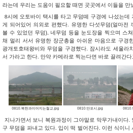
라는데 우리는 도움이 필요할 때면 곳곳에서 이들을 만
8시에 오토바이 택시를 타고 무덤떼 구경에 나섰는데
게 되어있어 의외로 편했다. 유명한 다섯무덤(얼마전 
볼 수 있었던 무덤), 네무덤 등을 눈도장을 찍으며 스쳐
채 멀리 서서 유명한 장군총을 아쉬운 마음으로 구경한
광개토호태왕비와 무덤을 구경했다. 잠시라도 세울라치
서 가라고 한다. 만약 카메라로 찍는다면 바로 끌려간다
0810.북한과이어지는철교.jpg
0810.만포시.jpg
081
지나가면서 보니 복원과정이 그야말로 막무가내이다. 
구 무덤을 파내고 있다. 입이 떡 벌어진다. 이런 식이니