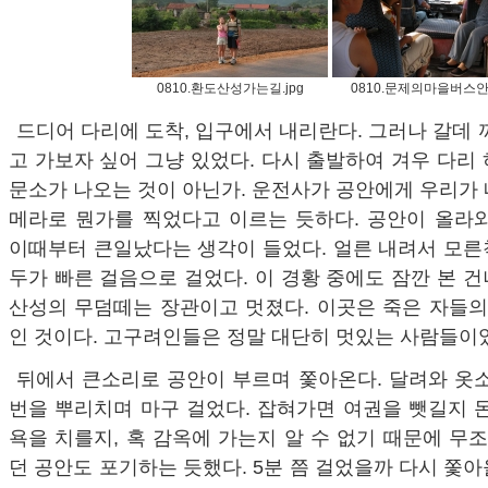
0810.환도산성가는길.jpg
0810.문제의마을버스안.
드디어 다리에 도착, 입구에서 내리란다. 그러나 갈데 
고 가보자 싶어 그냥 있었다. 다시 출발하여 겨우 다리
문소가 나오는 것이 아닌가. 운전사가 공안에게 우리가
메라로 뭔가를 찍었다고 이르는 듯하다. 공안이 올라와
이때부터 큰일났다는 생각이 들었다. 얼른 내려서 모른
두가 빠른 걸음으로 걸었다. 이 경황 중에도 잠깐 본 
산성의 무덤떼는 장관이고 멋졌다. 이곳은 죽은 자들의
인 것이다. 고구려인들은 정말 대단히 멋있는 사람들이
뒤에서 큰소리로 공안이 부르며 쫓아온다. 달려와 옷
번을 뿌리치며 마구 걸었다. 잡혀가면 여권을 뺏길지 
욕을 치를지, 혹 감옥에 가는지 알 수 없기 때문에 무조
던 공안도 포기하는 듯했다. 5분 쯤 걸었을까 다시 쫓