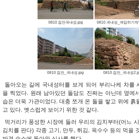
0810.집안국내성.jpg
0810.국내성_색입히기작업
0810.집안_국내성.jpg
0810.집안_국내성2.j
돌아오는 길에 국내성터를 보게 되어 부리나케 차를 
을 찍었다. 원래 남아있던 돌담도 진짜는 아닌데 옆에
습은 더욱 가관이었다. 대충 쪼개 온 돌을 쌓고 위에 흙
고 있다. 옛스럽게 보이기 위한 것 같다.
먹거리가 풍성한 시장에 들러 우리의 김치부터(어느 
김치를 판다) 각종 고기, 만두, 튀김, 옥수수 등의 먹을 
반경 숙소에 돌아와 식사를 했다.