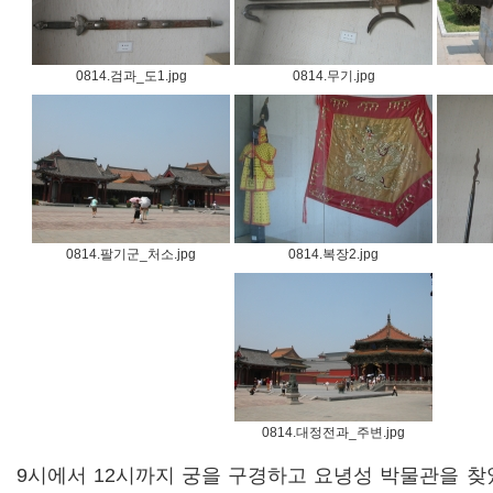
0814.검과_도1.jpg
0814.무기.jpg
0814.팔기군_처소.jpg
0814.복장2.jpg
0814.대정전과_주변.jpg
9시에서 12시까지 궁을 구경하고 요녕성 박물관을 찾았