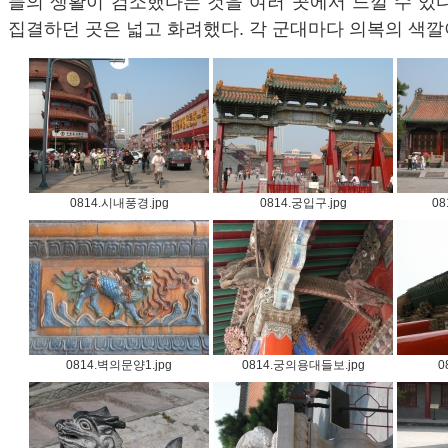
들의 생활이 검소했다는 것을 여러 곳에서 느낄 수 있
집결하던 곳은 넓고 화려했다. 각 군대마다 의복의 색깔
0814.시내풍경.jpg
0814.궁입구.jpg
08
0814.벽의문양1.jpg
0814.궁의용대들보.jpg
0