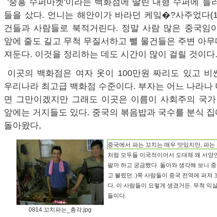
'중흥 수퍼마켓'이라는 백화점에 딸린 대형 수퍼에 들
들을 샀다. 언니는 해안이가 바라던 케잌�?사주었다(15
건들과 사람들로 북적거린다. 정말 사람 많은 중국임이
앞에 줄도 길고 무척 무질서하고 뺄 물건들은 주변 아
져둔다. 이것을 정리하는 데도 시간이 많이 걸릴 것
이곳의 백화점은 여자 옷이 100만원 짜리도 있고 
우리나라 최고급 백화점 수준이다. 부자는 어느 나라나
면 그만이겠지만 그래도 이곳은 이름이 사회주의 국가 
앞에는 거지들도 있다. 중국의 볶음밥과 국수를 분식 
돌아왔다,
중국에서 파는 꼬치는 매우 맛있지만, 파는
처럼 모두들 이국적이어서 도대체 왜 서양
팔까 하고 궁금했다. 돌아와 생각해 보니 
고 불렸던..)쪽 사람들이 중국 전역에 퍼져 
다. 이 사람들이 요렇게 생겼거든. 무척 
들이다.
0814.꼬치파는_총각.jpg