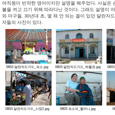
여직원이 빈약한 영어이지만 설명을 해주었다. 사실은 
불을 켜고 끄기 위해 따라다닌 것이다. 그래도 설명이 
와 마구들, 30년대 초, 몇 채 안 되는 겔이 있던 달란자
자들의 사진이 있다.
0803.달란자드가드_숙소.jpg
0803.달란자드가드_박물관.jpg
080
0803.달란자드가드_시장2.jpg
0803.숙소의_할머니.jpg
0