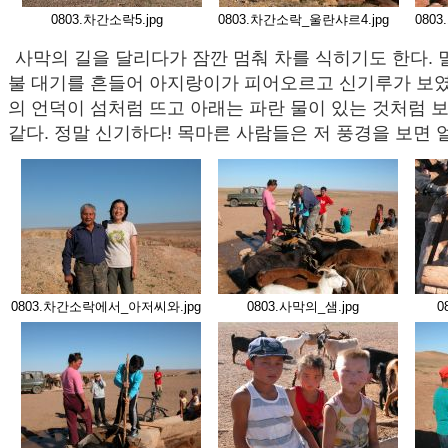
0803.차간소락5.jpg
0803.차간소락_울란샤르4.jpg
080
사막의 길을 달리다가 잠깐 멈춰 차를 식히기도 한다. 
불 대기를 흔들어 아지랑이가 피어오르고 신기루가 보였
의 언덕이 섬처럼 뜨고 아래는 파란 물이 있는 것처럼 보
같다. 정말 신기하다! 목마른 사람들은 저 풍경을 보면 
0803.차간소락에서_아저씨와.jpg
0803.사막의_샘.jpg
0