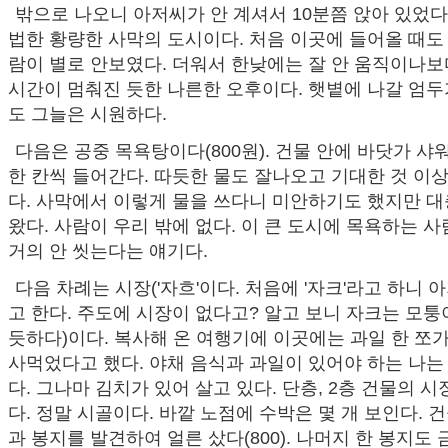
밖으로 나오니 아저씨가 안 계셔서 10분쯤 앉아 있었다
법한 황량한 사막의 도시이다. 처음 이곳에 들어올 때도
람이 별로 안보였다. 더워서 한낮에는 잘 안 움직이나보
시간이 멈춰진 듯한 나른한 오후이다. 햇볕에 나갈 엄두
도 그늘은 시원하다.
다음은 공중 목욕탕이다(800원). 건물 안에 바닷가 샤
한 칸씩 들어간다. 따듯한 물도 잘나오고 기대한 것 이
다. 사막에서 이렇게 물을 쓰다니 미안하기도 했지만 대
왔다. 사람이 우리 밖에 없다. 이 큰 도시에 목욕하는 
거의 안 씻는다는 얘기다.
다음 차례는 시장('자흐'이다. 처음에 '자크'라고 하니 
고 한다. 주도에 시장이 없다고? 알고 보니 자크는 모
듯하다)이다. 복사해 온 여행기에 이곳에는 과일 한 쪼
사먹었다고 했다. 야채 음식과 과일이 있어야 하는 나는
다. 그나마 김치가 있어 살고 있다. 단층, 2층 건물의 
다. 정말 시골이다. 바깥 노점에 수박은 몇 개 보인다. 
과 봉지를 발견하여 얼른 샀다(800). 나머지 한 봉지도 