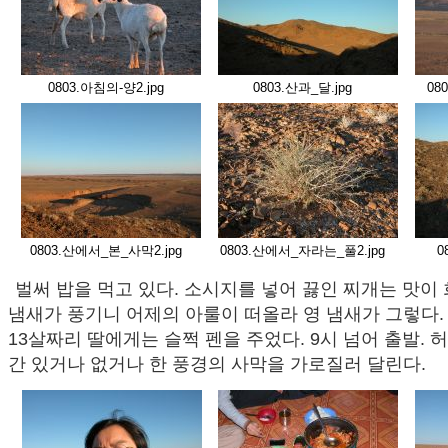
0803.아침의-양2.jpg
0803.산과_달.jpg
08
0803.산에서_본_사막2.jpg
0803.산에서_자라는_풀2.jpg
0
벌써 밥을 먹고 있다. 소시지를 넣어 끓인 찌개는 맛이 
냄새가 풍기니 어제의 아룰이 떠올라 영 냄새가 그렇다
13살짜리 딸에게는 슬쩍 펜을 주었다. 9시 넘어 출발. 
간 있거나 없거나 한 풍경의 사막을 가로질러 달린다.