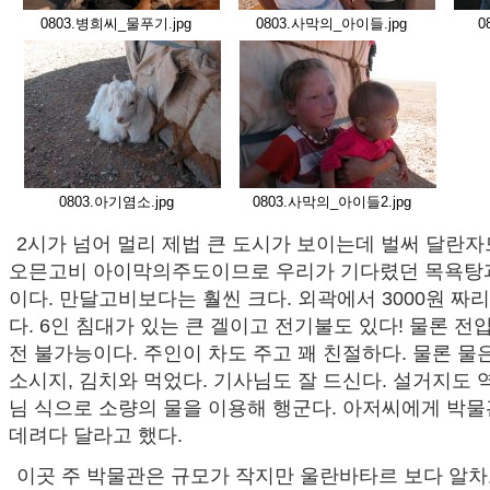
0803.병희씨_물푸기.jpg
0803.사막의_아이들.jpg
0
0803.아기염소.jpg
0803.사막의_아이들2.jpg
2시가 넘어 멀리 제법 큰 도시가 보이는데 벌써 달란
오믄고비 아이막의주도이므로 우리가 기다렸던 목욕탕과
이다. 만달고비보다는 훨씬 크다. 외곽에서 3000원 짜
다. 6인 침대가 있는 큰 겔이고 전기불도 있다! 물론 전압
전 불가능이다. 주인이 차도 주고 꽤 친절하다. 물론 물은
소시지, 김치와 먹었다. 기사님도 잘 드신다. 설거지도 
님 식으로 소량의 물을 이용해 행군다. 아저씨에게 박물
데려다 달라고 했다.
이곳 주 박물관은 규모가 작지만 울란바타르 보다 알차