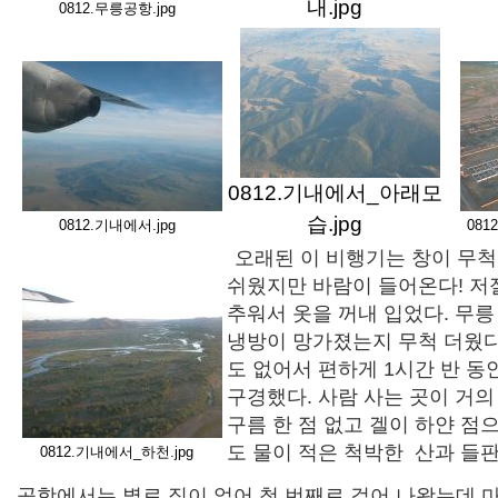
내.jpg
0812.무릉공항.jpg
0812.기내에서_아래모
습.jpg
0812.기내에서.jpg
081
오래된 이 비행기는 창이 무척
쉬웠지만 바람이 들어온다! 저
추워서 옷을 꺼내 입었다. 무릉
냉방이 망가졌는지 무척 더웠다
도 없어서 편하게 1시간 반 동
구경했다. 사람 사는 곳이 거의
구름 한 점 없고 겔이 하얀 점
도 물이 적은 척박한 산과 들판
0812.기내에서_하천.jpg
공항에서는 별로 짐이 없어 첫 번째로 걸어 나왔는데 마