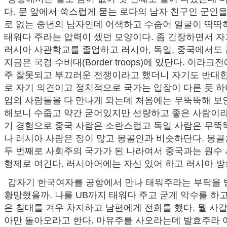
다. 문 앞에서 쑥스럽게 묻는 로다의 남자 친구인 군인을
로 없는 중년의 남자인데 어색하고 수줍어 얼굴이 딱딱하
태워다 주라는 압력이 셌던 모양이다. 좀 긴장하면서 자
러시아 사관학교를 졸업하고 러시아, 독일, 중국에서도
지금은 국경 수비대(Border troops)에 있단다. 이라크
주 잘못되고 부끄러운 전쟁이라고 했더니 자기도 반대한
로 자기 의견이고 정치적으로 국가는 입장이 다른 듯 하
업의 사람들을 다 만나게 되는데 처음에는 무뚝뚝해 보인
해보니 수줍고 약간 굳어있지만 선량하고 좋은 사람이라
기 경험으로 중국 사람은 소란스럽고 독일 사람은 무뚝
나 러시아 사람은 정이 많고 몽골인과 비슷하단다. 몽골
두 번째로 사회주의 국가가 된 나라여서 중국과는 원수
형제로 여긴다. 러시아어에는 자신 있어 하고 러시아 방
갑자기 한국여자를 공항에서 만나 태워주라는 부탁을 
황망했을까. 나를 UB까지 태워다 주고 굳게 악수를 하고
은 침대를 겨우 차지하고 남편에게 전화를 했다. 뭘 사
아만 돌아오라고 한다. 마유주를 사오라는데 발효주라 