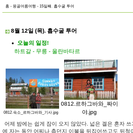
홈
-
몽골여름여행
- 15일째. 흡수굴 투어
8월 12일 (목). 흡수굴 투어
오늘의 일정!
하트갈 - 무릉 - 울란바타르
0812.르하그바와_짜이
야.jpg
0812.숙소_르하그바와_기사.jpg
어제 밤에는 쉽게 잠이 오지 않았다. 넓은 겔은 혼자 쓰
에 자는 동안 어찌나 춥던지 이불을 뒤집어쓰고도 뒤척