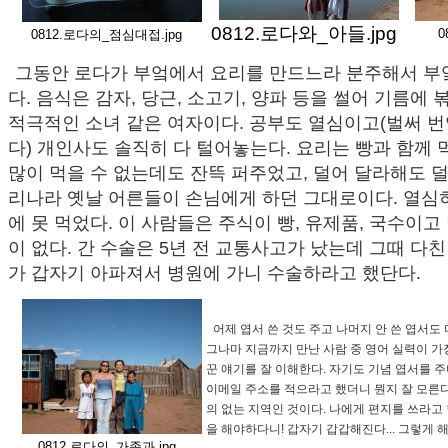
0812.로다와_아들.jpg
0
0812.로다의_점심대접.jpg
그동안 로다가 부엌에서 요리를 만드느라 분주해서 부
다. 음식은 감자, 당근, 소고기, 양파 등을 썰어 기름에 
적극적인 소녀 같은 여자이다. 공부도 열심이고(벌써 
다) 개인사도 솔직히 다 털어놓는다. 요리는 빵과 함께
많이 먹을 수 없는데도 잔뜩 퍼주었고, 덜어 달라해도 덜
리나라 옛날 어른들이 손님에게 하던 그대로이다. 열심
에 못 먹었다. 이 사람들은 주식이 빵, 유제품, 국수이고 
이 없다. 간 수술은 5년 전 교통사고가 났는데 그때 다
가 갑자기 아파져서 병원에 가니 수술하라고 했단다.
어제 엽서 쓴 것도 주고 나머지 안 쓴 엽서도 
그나마 지금까지 만난 사람 중 영어 실력이 가
꾼 얘기를 잘 이해한다. 자기도 기념 엽서를 주
이메일 주소를 적으라고 했더니 뭔지 잘 모른다
의 없는 지역인 것이다. 나에게 편지를 쓰라고 
을 해야하다니! 갑자기 갑갑해진다... 그렇게 
0812.로다의_가족과.jpg