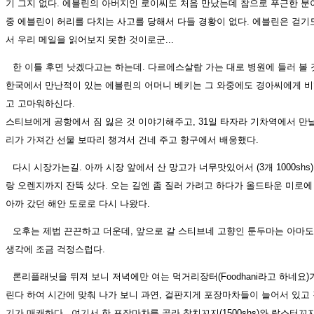
기 그지 없다. 에블린의 아버지인 로이씨도 처음 만났는데 참으로 푸근한 분
중 에블린이 허리를 다치는 사고를 당해서 다들 경황이 없다. 에블린은 걷기도
서 우리 메일을 읽어보지 못한 것이로군...
한 이틀 후면 낫겠다고는 하는데. 다르에스살람 가는 대로 병원에 들러 볼 
한국에서 만난적이 있는 에블린의 어머니 베키는 그 와중에도 경아씨에게 비
고 고마워하신다.
스티브에게 공항에서 짐 잃은 것 이야기해주고, 31일 타자라 기차역에서 만날
리가 가져간 선물 보따리 챙겨서 건네 주고 항구에서 배웅했다.
다시 시장가는길. 아까 시장 앞에서 산 망고가 너무맛있어서 (3개 1000shs
랑 오렌지까지 잔뜩 샀다. 오는 길엔 좀 질러 가려고 하다가 올드타운 미로
아까 갔던 해안 도로로 다시 나왔다.
오후는 제법 끈끈하고 더운데, 앞으로 갈 스티브네 고향인 툰두마는 아마도
생각에 조금 걱정스럽다.
론리플래닛을 뒤져 보니 저녁에만 여는 먹거리장터(Foodhani라고 하네요)
린다 하여 시간에 맞춰 나가 보니 과연, 걸판지게 포장마차들이 늘어서 있고
기가 매캐하다. 여기서 한 포장마차를 골라 참치꼬지(1500shs)와 랍스터꼬지(3