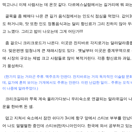
먹고나니 이제 사람사는 데 온것 같다. 다르에스살람에서는 길거리에 뭐 파는
골목을 좀 헤매다 나온 큰 길가 음식점에서는 인도식 점심을 먹었다. 값이10
도 하거니와, 맛 또한 인도 정통음식과는 달리 향신료가 그리 진하지 않아 
고 느꼈다. 그리고 밥이 나오는데 그게 어딘가!!!
좀 걸으니 크리크로드가 나온다. 이곳은 잔지바르 각지로가는 달라달라종
다. 맞은편엔 엄청나게 큰 재래시장도 있다 . 옛날부터 이곳은 중계무역으로
에 시장의 규모는 제법 크고 사람들로 많이 북적거린다. 각종 향신료와 과일, 
가 풍성하다.
(한가지 없는 거라곤 주류. 맥주조차 안판다. 잔지바르는 거의 독자적인 이슬람 문
데, 길가에 흔히 보이는 가게에서도 주류는 안판다. 이런 난감한 일이... 주류는 오
이 나중에 알려주었다.)
크리크길따라 쭈욱 계속 올라가다보니 우리숙소로 연결되는 말라위길이 나
운을 한바퀴 돈 셈.
덥고 지쳐서 숙소에서 잠깐 쉬다가 3시에 항구 앞에서 스티브 부부를 만났
어 나도 얼떨떨한 중인데 스티브(탄자니아인이다. 한국에 와서 공부하고 있는