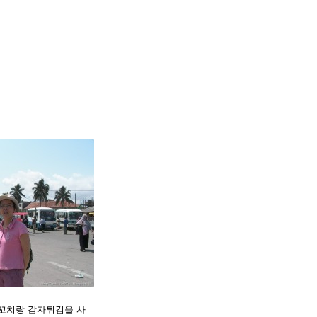
꼬치랑 감자튀김을 사