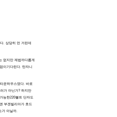
다. 상당히 먼 거린데
 는 없지만 제법까다롭게
염없이기다린다. 탄자니
레타운하우스였다. 바로
달러가 아닌가? 하지만
전가능한220볼트 단자도
밖엔 부겐빌리아가 흐드
소가 아닐까.