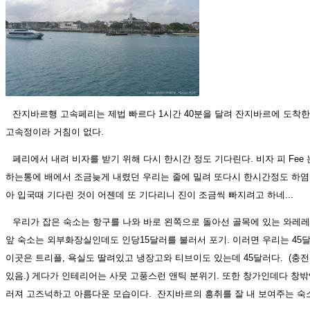
잔지바르행 고속페리는 제법 빠르다 1시간 40분을 달려 잔지바르에 도착한
고속정이라 거침이 없다.
페리에서 내려 비자를 받기 위해 다시 한시간 정도 기다린다. 비자 피 Fee
하는통에 배에서 조금늦게 내렸던 우리는 줄에 밀려 또다시 한시간정도 하
아 입국때 기다린 것이 어젠데 또 기다리니 진이 조금씩 빠지려고 하네...
우리가 잡은 숙소는 항구를 나와 바로 왼쪽으로 돌아선 골목에 있는 와레
앞 숙소는 외부화장실인데도 인당15달러를 불러서 포기. 이러면 우리는 45
이곳은 트리플, 욕실도 딸려있고 냉장고와 티브이도 있는데 45달러다. (충
있음.) 게다가 인테리어는 사뭇 고풍스런 앤틱 분위기. 또한 창가인데다 창
러져 고즈넉하고 아름다운 모습이다. 잔지바르의 흥취를 잘 내 보여주는 숙