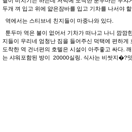
볕이 비치기는 하는데 저녁에 도착한 툰두마는 무쟈게
두개 껴 입고 위에 얇은잠바를 입고 기차를 나서야 할
역에서는 스티브네 친지들이 마중나와 있다.
툰두마 역은 불이 없어서 기차가 떠나고 나니 깜깜
지들이 우리네 엄청난 짐을 들어주신 덕택에 편하게 
도착한 역 건너편의 호텔은 시설이 아주좋고 싸다. 
는 샤워포함된 방이 20000실링. 식사는 비쌋지�?