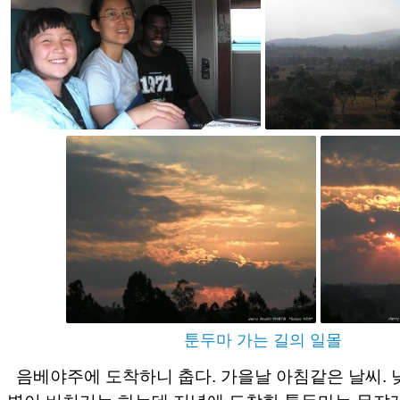
툰두마 가는 길의 일몰
음베야주에 도착하니 춥다. 가을날 아침같은 날씨. 