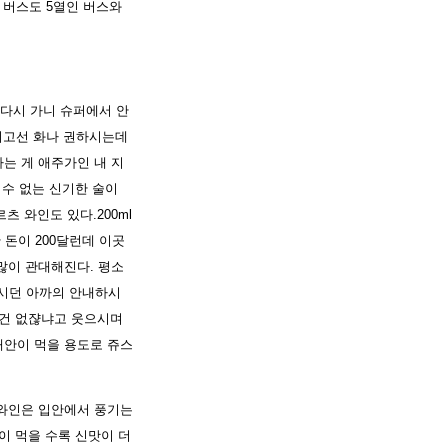
 버스도 5열인 버스와
다시 가니 슈퍼에서 안
시고선 화나 권하시는데
다는 게 애주가인 내 지
 수 없는 신기한 술이
 와인도 있다.200ml
 돈이 200달런데 이곳
많이 관대해진다. 평소
켜보시던 아까의 안내하시
 건 없쟎냐고 웃으시며
해안이 먹을 용도로 쥬스
 와인은 입안에서 풍기는
이 먹을 수록 신맛이 더