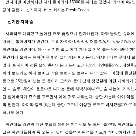
언니에겐 미안하지만 다시 돌아와서 15000원 짜리로 끊었다. 좌석이 4열인
값이 같은 게 신기하다. 버스 회사는 Fresh Coach.
신기한 지역 술
사파리도 예약했고 돌아갈 표도 끊었으니 한가해진다. 아까 들렀던 슈퍼에 
내하는 할아버지가 반긴다. 우리가 아까 바나나비어를 찾았던 것을 기억하
파인애플 와인이다. 와~~ 신기한 술... 어디 가나 그 지역 술은 먹어 봐야 한
론인지라 술파는 슈퍼(이곳 밖엔 없더라)가 반가운데, 역시나 다른 곳에서 볼
많다. 탄자니아 전통 술인 콘야기는 기본이고, 아까의 파인애플와인, 패션후르츠
짜리 보드카도 하나 보이고 작은 브랜디도 보여서 다~~ 샀다. 아침에 환전한
돈으로 25만원이 넘는 큰 돈이라 오히려 돈이 남게 생겼길래 여편 게바라가 
엔 내 술로, 해안이 음료수로 나가는 돈에 타박하더니.^^;; 술 사는데, 지
던 할아버지가 쥬스를 고르면서 아이 것도 사라신다. 술만 사는데 아이 먹을
막 권한다. 아이와 함께 왔는데 술만 고르니 이상한 부모로 비쳐졌을까? ^^ 
하나도 샀다.
파인애플 와인과 패션 후르츠 와인은 어디서도 못 보던 술인데, 파인애플
짙은 파인애플향과 톡 쏘듯 신 맛이 곁들여져 탄성을 지르게 한다. 하지만 많