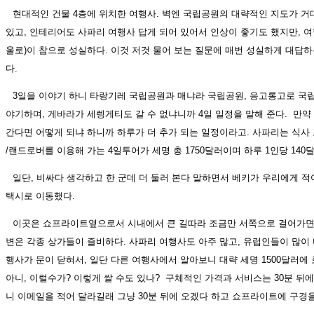
현대적인 건물 4층에 위치한 여행사. 벽엔 국립공원의 대략적인 지도가 
있고, 인테리어도 사파리 여행사 답게 되어 있어서 인상이 좋기도 했지만, 여
울로)이 참으로 성실하다. 이것 저것 물어 보는 질문에 매번 성실하게 대답
다.
3일을 이야기 하니 타랑기레 국립공원과 매냐라 국립공원, 응고롱고로 국
야기하며, 게바라가 세렝게티도 갈 수 없냐니까 4일 일정을 말해 준다. 만
간다면 어떻게 되냐 하니까 하루가 더 추가 되는 일정이라고. 사파리는 식사
/랜드로버를 이용해 가는 4일투어가 세명 총 1750달러이며 하루 1인당 140
일단, 비싸다 생각하고 한 군데 더 둘러 본다 말하면서 베키가 우리에게 
택시로 이동했다.
이곳은 쇼프라이트옆으로서 시내에서 큰 길따라 조금만 서쪽으로 걸어가면
변은 각종 상가들이 즐비하다. 사파리 여행사도 아주 많고, 유럽인들이 많이 
행사가 문이 닫혀서, 일단 다른 여행사에서 알아보니 대략 세명 1500달러에
아니, 이럴수가? 이렇게 쌀 수도 있나? 구체적인 가격과 서비스는 30분 뒤에
니 이메일을 적어 달라길래 그냥 30분 뒤에 오겠다 하고 쇼프라이트에 구경을