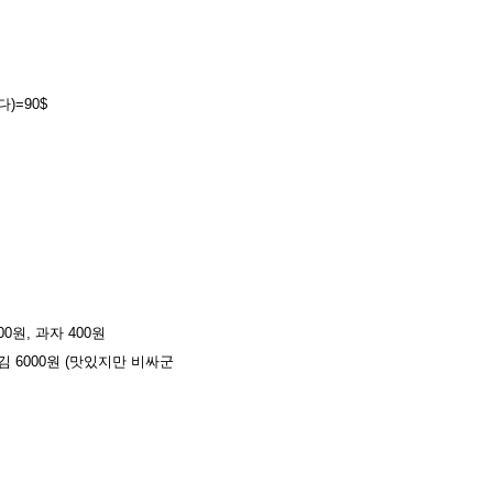
)=90$
00원, 과자 400원
선튀김 6000원 (맛있지만 비싸군