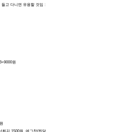
 들고 다니면 유용할 것임 :
3=9000원
0원
 생선튀김 1500원, 에그찹(찐달