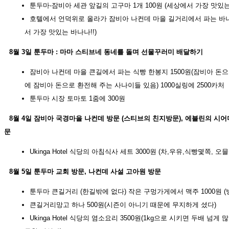
툰두마-잠비아 세관 앞길의 고구마 1개 100원 (세상에서 가장 맛있는
호텔에서 언덕위로 올라가 잠비아 나컨데 마을 길거리에서 파는 바나나
서 가장 맛있는 바나나!!)
8월 3일 툰두마 : 마마 스티브네 동네를 돌며 선물꾸러미 배달하기
잠비아 나컨데 마을 큰길에서 파는 식빵 한봉지 1500원(잠비아 돈으
에 잠비아 돈으로 환전해 주는 사나이들 있음) 1000실링에 2500카처
툰두마 시장 토마토 1줌에 300원
8월 4일 잠비아 국경마을 나컨데 방문 (스티브의 친지방문), 에블린의 시어
문
Ukinga Hotel 식당의 아침식사 세트 3000원 (차,우유,식빵몇쪽, 오믈
8월 5일 툰두마 교회 방문, 나컨데 사설 고아원 방문
툰두마 큰길거리 (한길밖에 없다) 작은 구멍가게에서 맥주 1000원 (병
큰길거리망고 하나 500원(시즌이 아니기 때문에 무지하게 셨다)
Ukinga Hotel 식당의 염소요리 3500원(1kg으로 시키면 두배 넘게 많고