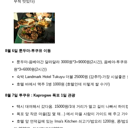
무척 맛있다)
8월 6일 툰두마-투쿠유 이동
툰두마-음베야간 달라달라 3000원*3=9000원(2시간), 음베야-투쿠유
원*3=6000원(2시간)
숙박 Landmark Hotel Tukuyu 더블 25000원 (강추!!)-가장 시설좋은
호텔 바에서 맥주 1병 1000원 (호텔인데 이렇게 쌀 수가!)
8월 7일 투쿠유 : Kaprogwe 폭포 1일 관광
택시 대여해서 갔다옴. 15000원/1대 거리가 멀고 길이 나빠서 하
폭포 앞 작은 마을(집 몇 채...) 에서 마을 사람이 가이드 해 주고 가이
호텔 앞 언덕길에 있는 Ima's Kitchen 쇠고기/밥요리 1200원, 콩/밥