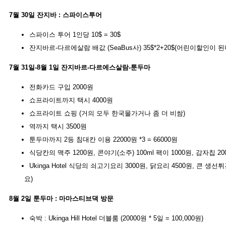
7월 30일 잔지바 : 스파이스투어
스파이스 투어 1인당 10$ = 30$
잔지바르-다르에살람 배값 (SeaBus사) 35$*2+20$(어린이할인이 된다
7월 31일-8월 1일 잔지바르-다르에스살람-툰두마
전화카드 구입 2000원
쇼프라이트까지 택시 4000원
쇼프라이트 쇼핑 (거의 모두 한국물가거나 좀 더 비쌈)
역까지 택시 3500원
툰두마까지 2등 침대칸 이용 22000원 *3 = 66000원
식당칸의 맥주 1200원, 콘야기(소주) 100ml 팩이 1000원, 감자칩 20
Ukinga Hotel 식당의 쇠고기요리 3000원, 닭요리 4500원, 큰 생
요)
8월 2일 툰두마 : 마마스티브댁 방문
숙박 : Ukinga Hill Hotel 더블룸 (20000원 * 5일 = 100,000원)