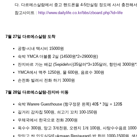
다. 다르에스살람에서 중고 핸드폰을 4-5만실링 정도에 사서 충전해서
참고사이트 :
http://www.dailylife.co.kr/bbs/zboard.php?id=life
7월 27일 다르에스살람 도착
공항-시내 택시비 15000원
숙박 YMCA 더블룸 2실 (14500원*2=29000원)
잔지바르 가는 배값 (Sepideh사)35달러*3=105달러, 항만세 3000원*
YMCA에서 맥주 1250원, 물 600원, 음료수 300원
손전화 빌려서 전화 하기 3000원
7월 28일 다르에스살람-잔지바 이동
숙박 Warere Guesthouse (항구정문 왼쪽) 40$ * 3일 = 120$
길거리 감자칩 500원, 쇠고기 꼬치 100-150원
우체국에서 한국으로 전화 2000원
옥수수 300원, 망고 3개천원, 오렌지 1개 100원, 사탕수수음료 100
맛있고 싼 인도식당(Lukmaan Restaurant) 밥 한끼 1000-1500원,