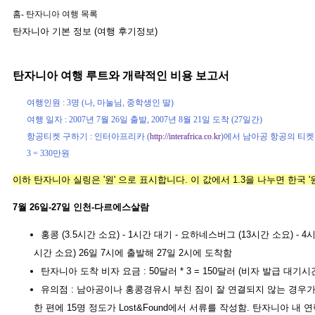
홈
-
탄자니아 여행 목록
탄자니아 기본 정보 (여행 후기정보)
탄자니아 여행 루트와 개략적인 비용 보고서
여행인원 : 3명 (나, 마눌님, 중학생인 딸)
여행 일자 : 2007년 7월 26일 출발, 2007년 8월 21일 도착 (27일간)
항공티켓 구하기 : 인터아프리카 (
http://interafrica.co.kr
)에서 남아공 항공의 티켓 구
3 = 330만원
이하 탄자니아 실링은 '원' 으로 표시합니다. 이 값에서 1.3을 나누면 한국 '
7월 26일-27일 인천-다르에스살람
홍콩 (3.5시간 소요) - 1시간 대기 - 요하네스버그 (13시간 소요) - 
시간 소요) 26일 7시에 출발해 27일 2시에 도착함
탄자니아 도착 비자 요금 : 50달러 * 3 = 150달러 (비자 발급 대기시간
유의점 : 남아공이나 홍콩경유시 부친 짐이 잘 연결되지 않는 경우
한 편에 15명 정도가 Lost&Found에서 서류를 작성함. 탄자니아 내