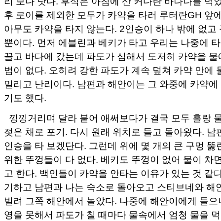
리 보다 낫다. 후식은 아침에 산 커다란 바나나를 먹었
후 로이를 제외한 모두가 카약을 타러 루터란GH 앞에
아무도 카약을 타지 않는다. 2인승이 하나 밖에 없고
뿐이다. 먼저 에블린과 베키가 타고 우리는 나중에 타
끌고 바다에 갔는데 파도가 심해서 도저히 카약을 물
법이 없다. 오히려 강한 파도가 계속 덮쳐 카약 안에 
밀리고 난리이다. 남편과 해안이는 그 와중에 카약에
기도 했다.
낑낑거리며 달라 붙어 애써보다가 결국 모두 홀랑 
젖은 채로 포기. 다시 원래 위치로 들고 돌아왔다. 남
인승을 타 보겠단다. 그런데 위에 몇 개의 큰 구멍 뚫
위한 뚜껑들이 다 없다. 베키도 뚜껑이 없어 물이 차
고 한다. 백인들이 카약을 안타는 이유가 있는 것 같다
기하고 남편과 나는 숙소로 돌아오고 스티브네와 해
빌려 그쪽 해안에서 놀았다. 나중에 해안이에게 들으
영을 못해서 파도가 칠 때마다 물속에서 엄청 물을 먹