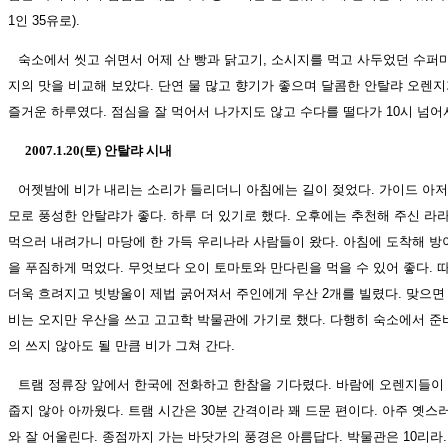
1인 35유로).
숙소에서 씻고 쉬면서 어제 산 빵과 닭고기, 소시지를 먹고 사두었던 수퍼
지의 맛을 비교해 보았다. 단연 물 많고 향기가 좋으며 달콤한 안탈랴 오렌지
즐거운 하루였다. 점심을 잘 먹어서 나가지도 않고 수다를 떨다가 10시 넘어
2007.1.20(토) 안탈랴 시내
어젯밤에 비가 내리는 소리가 들리더니 아침에는 길이 젖었다. 가이드 아
모로 풍성한 안탈랴가 좋다. 하루 더 있기로 했다. 오후에는 추천해 주신 라
먹으러 내려가니 마당에 한 가득 우리나라 사람들이 왔다. 아침에 도착해 방
을 푸짐하게 먹었다. 무엇보다 오이 토마토와 만다린을 먹을 수 있어 좋다. 
더욱 흐려지고 빗방울이 제법 굵어져서 주인에게 우산 2개를 빌렸다. 맞으면 
비는 오지만 우산을 쓰고 고고학 박물관에 가기로 했다. 다행히 숙소에서 준
의 쓰지 않아도 될 만큼 비가 그쳐 간다.
트램 정류장 앞에서 한국에 전화하고 한참을 기다렸다. 바람에 오렌지들이
줍지 않아 아까웠다. 트램 시간은 30분 간격이라 꽤 드문 편이다. 아주 옛
와 잘 어울린다. 종점까지 가는 바닷가의 풍경은 아름답다. 박물관은 10리라. 