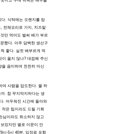
 곳이고 무대 뒤쪽은 배우들
이다. 식탁에는 오렌지를 맘
, 전채요리로 가지, 치즈말
이것만 먹어도 벌써 배가 부르
주문했다. 아주 담백한 생선구
척 좋다. 실컷 배부르게 먹
것이 옳지 않나? 대접해 주신
 향을 음미하며 천천히 마신
하여 사람을 압도한다. 물 하
까. 참 무지막지하다는 생
다. 어두워진 시간에 돌아와
게 작은 팁이라도 드릴 기회
의 손님이라도 취소하지 않고
 보았지만 별로 이문이 안
시-5시 40분, 입장료 포함