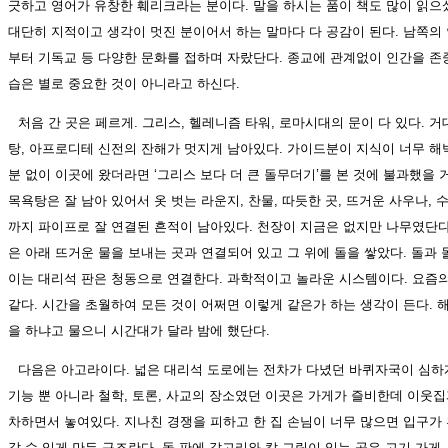
긋하고 영어가 유창한 훼리크라는 분이다. 말을 하시는 품이 책도 많이 읽으
대단히 지적이고 생각이 멋진 분이어서 하는 말마다 다 공감이 된다. 남쪽의
부터 기독교 등 다양한 문화를 접하며 자랐단다. 종교에 관계없이 인간을 존
습은 별로 중요한 것이 아니라고 하신다.
처음 간 곳은 페르게. 그리스, 헬레니즘 타워, 로마시대의 문이 다 있다. 거
탕, 아프로디테 신전의 잔해가 멋지게 남아있다. 가이드분이 지식이 너무 해
분 없이 이곳에 왔더라면 ‘그리스 보다 더 큰 돌무더기’를 본 것에 불과했을 
목욕탕은 잘 남아 있어서 옷 벗는 라운지, 찬물, 따듯한 곳, 뜨거운 사우나,
까지 파이프로 잘 연결된 흔적이 남아있다. 천장이 지금은 없지만 나무였단다
은 아래 뜨거운 물을 보내는 곳과 연결되어 있고 그 위에 돌을 쌓았다. 돌과 
이는 대리석 판은 청동으로 연결한다. 과학적이고 놀라운 시스템이다. 요즘의
같다. 시간을 초월하여 모든 것이 어쩌면 이렇게 같은가 하는 생각이 든다. 
을 하냐고 물으니 시간대가 달라 밤에 했단다.
다음은 아고라이다. 넓은 대리석 도로에는 전차가 다녔던 바퀴자국이 심하게
기능 뿐 아니라 철학, 토론, 사교의 장소였던 이곳은 가게가 즐비한데 이웃
차하면서 놓여있다. 지나친 경쟁을 피하고 한 집 손님이 너무 많으면 입구가
갈 수 있게 만든 구조란다. 돌 판에 갈고리와 칼 그림이 있는 곳은 고기 가게.