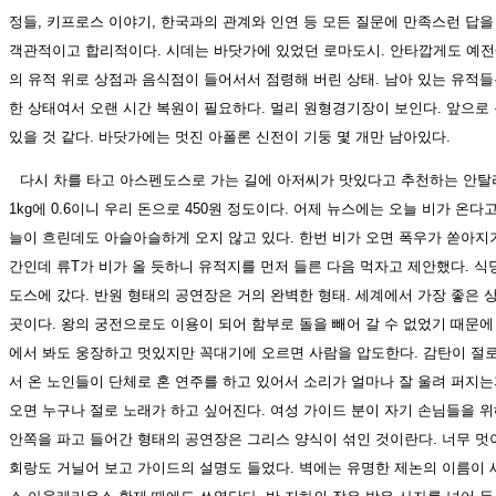
정들, 키프로스 이야기, 한국과의 관계와 인연 등 모든 질문에 만족스런 답을
객관적이고 합리적이다. 시데는 바닷가에 있었던 로마도시. 안타깝게도 예전
의 유적 위로 상점과 음식점이 들어서서 점령해 버린 상태. 남아 있는 유적들
한 상태여서 오랜 시간 복원이 필요하다. 멀리 원형경기장이 보인다. 앞으로
있을 것 같다. 바닷가에는 멋진 아폴론 신전이 기둥 몇 개만 남아있다.
다시 차를 타고 아스펜도스로 가는 길에 아저씨가 맛있다고 추천하는 안탈
1kg에 0.6이니 우리 돈으로 450원 정도이다. 어제 뉴스에는 오늘 비가 온다
늘이 흐린데도 아슬아슬하게 오지 않고 있다. 한번 비가 오면 폭우가 쏟아지
간인데 류T가 비가 올 듯하니 유적지를 먼저 들른 다음 먹자고 제안했다. 
도스에 갔다. 반원 형태의 공연장은 거의 완벽한 형태. 세계에서 가장 좋은 
곳이다. 왕의 궁전으로도 이용이 되어 함부로 돌을 빼어 갈 수 없었기 때문에
에서 봐도 웅장하고 멋있지만 꼭대기에 오르면 사람을 압도한다. 감탄이 절로
서 온 노인들이 단체로 혼 연주를 하고 있어서 소리가 얼마나 잘 울려 퍼지는
오면 누구나 절로 노래가 하고 싶어진다. 여성 가이드 분이 자기 손님들을 위
안쪽을 파고 들어간 형태의 공연장은 그리스 양식이 섞인 것이란다. 너무 멋
회랑도 거닐어 보고 가이드의 설명도 들었다. 벽에는 유명한 제논의 이름이 