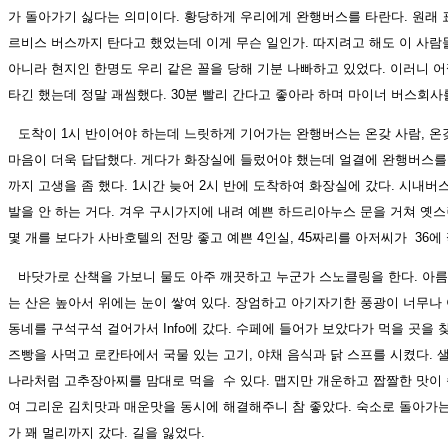
가 돌아가기 싫다는 의미이다. 황당하게 우리에게 완행버스를 타란다. 원래 표
르비스 버스까지 탄다고 했었는데 이게 무슨 일인가. 따지려고 해도 이 사람들
아니라 현지인 한명도 우리 같은 꼴을 당해 기분 나빠하고 있었다. 이러니 어
타긴 했는데 정말 괘씸했다. 30분 빨리 간다고 좋아라 하며 마이너 버스회사
도착이 1시 반이어야 하는데 느릿하게 기어가는 완행버스는 온갖 사람, 온갖
마음이 더욱 답답했다. 게다가 화장실에 들렀어야 했는데 얼결에 완행버스를
까지 고생을 좀 했다. 1시간 늦어 2시 반에 도착하여 화장실에 갔다. 시내버
발을 안 하는 거다. 겨우 구시가지에 내려 예쁜 하드리아누스 문을 거쳐 옛스
몇 개를 보다가 사바호텔의 전망 좋고 예쁜 4인실, 45짜리를 아저씨가 36에
바닷가로 산책을 가보니 물도 아주 깨끗하고 누군가 스노클링을 한다. 아름
는 산은 높아서 위에는 눈이 쌓여 있다. 장엄하고 아기자기한 풍광이 너무나
동네를 구석구석 걸어가서 Info에 갔다. 수페에 들어가 보았다가 먹을 곳을 
즈빵을 사먹고 로칸타에서 국물 있는 고기, 야채 음식과 닭 스프를 시켰다. 
나라처럼 고추장아찌를 맘대로 먹을 수 있다. 맵지만 개운하고 짭짤한 맛이
여 그리운 김치맛과 매운맛을 동시에 해결해주니 참 좋았다. 숙소로 돌아가는
가 꽤 멀리까지 갔다. 길을 잃었다.