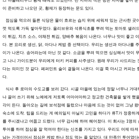
스 아울레리우스 황제 때에도 쓰였단다. 반 지하의 작은 방은 사자를 넣어 둔
이 준비하고 나오던 곳, 황제가 등장하는 문도 있다.
점심을 먹으러 들른 식당은 물이 흐르는 습지 위에 세워져 있는 근사한 곳
껏 먹도록 가득 쌓아두었다. 올리브유와 석류식초를 뿌려 먹는 토마토 샐러드
이 튀김, 치즈 소스, 야채전 튀김, 양배추 볶음이 나온다. 너무나 맛이 좋고 
다. 본 요리로 생선, 닭, 아다나 케밥 중 선택이다. 우리는 생선과 아다나를 
이가 나온다. 송어라는데 아닌 것 같다. 소금을 뿌려 먹으면 싱싱해서 맛이 무
고 나니 가이드분이 우리에게 터키 커피를 사주셨다. 원래 우리가 사드리는 
다는 의미인 것 같다. 페퍼민트 술이 곁들여 나온다. 이걸 쭉 마시고 커피는
다.
식사 후 로마의 수도교를 보러 갔다. 시골 마을에 있는데 정말 너무나 거대
나 끌어 쓰기 위해 노예에게 저토록 어마어마하고 정교한 건축물을 쌓게 했을
각이 든다. 돌아오는 길에 보석점에 들렀으나 마음에 드는 것이 없어 그냥 왔
숙소에 도착. 팁을 드리는 게 예의일지 아닐지 고민을 하다가 류T가 정중하
를 주시겠냐고 여쭙고 드렸다. 너무 감사해 하며 헤어졌다. 이 회사는 1명
투어를 하며 점심을 잘 먹여야 한다는 신조를 가지고 있다. 우리도 어제 따져
남는 가격이어서 점심은 케밥 하나 정도 먹는 줄 알았다. 대 만족인 투어였다(9