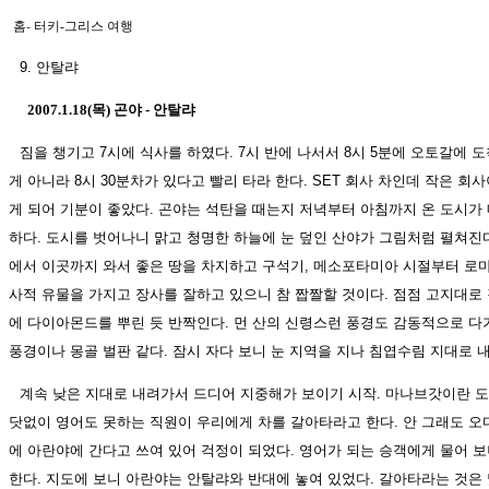
홈
-
터키-그리스 여행
9. 안탈랴
2007.1.18(목) 곤야 - 안탈랴
짐을 챙기고 7시에 식사를 하였다. 7시 반에 나서서 8시 5분에 오토갈에 도
게 아니라 8시 30분차가 있다고 빨리 타라 한다. SET 회사 차인데 작은 회
게 되어 기분이 좋았다. 곤야는 석탄을 때는지 저녁부터 아침까지 온 도시가
하다. 도시를 벗어나니 맑고 청명한 하늘에 눈 덮인 산야가 그림처럼 펼쳐진다
에서 이곳까지 와서 좋은 땅을 차지하고 구석기, 메소포타미아 시절부터 로마
사적 유물을 가지고 장사를 잘하고 있으니 참 짭짤할 것이다. 점점 고지대로 
에 다이아몬드를 뿌린 듯 반짝인다. 먼 산의 신령스런 풍경도 감동적으로 다
풍경이나 몽골 벌판 같다. 잠시 자다 보니 눈 지역을 지나 침엽수림 지대로 
계속 낮은 지대로 내려가서 드디어 지중해가 보이기 시작. 마나브갓이란 도
닷없이 영어도 못하는 직원이 우리에게 차를 갈아타라고 한다. 안 그래도 오
에 아란야에 간다고 쓰여 있어 걱정이 되었다. 영어가 되는 승객에게 물어 
한다. 지도에 보니 아란야는 안탈랴와 반대에 놓여 있었다. 갈아타라는 것은 