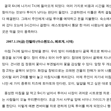
결국 4시에 나가서 7시에 들어오게 되었다. 여러 가지로 비용과 시간을 
찾아가는 것보다 투어가 낫다는 판단이 들었다. 고생하면서 이틀은 족히 걸
다 해결된다. 그래서 주인에게 내일 투어를 예약하고 돈을 지불했다. 숙소에서
퍼 갔다 오는데 1시간이나 걸렸다. 레스토랑에서 통닭 한 마리 사왔는데 샐
곳은 먹을 것이 풍족하다.
2007.1.19(금) 안탈랴 (아스펜도스, 페르게, 시데)
아침 7시에 일어나 창밖을 본다. 우리 방이 아래층보다 골목 쪽으로 튀어나
풍경을 보기에 좋다. 창이 4개나 되어 아주 밝다. 침대에 앉아서 골목에 지나
있다. 건너편 집 정원의 꽃이나 부겐빌리아 꽃을 감상할 수 있다. 앞창 두 개
창 2개는 골목이 보인다. 화장실 창밖으로는 오래된 건물의 잔해가 보여 나
오리털 파카 2개를 빨아 놓고 아침식사를 하러갔다. 어제 주인이 자기네 아
니만 세 가지 종류의 치즈에 토마토와 만다린, 오이, 달걀을 먹고 싶은 대로 맘
풍성한 아침을 잘 먹고 9시가 넘어서 투어사 사장이 귀여운 시트로엥 차로 
는 사람들이 오늘 우리뿐이란다. 조금 가서 사무실 앞에 서더니 가이드가 운전
를 한단다. 이렇게 예쁜 컨버터블 차로 편하게 단독 투어를 하게 되었으니 행