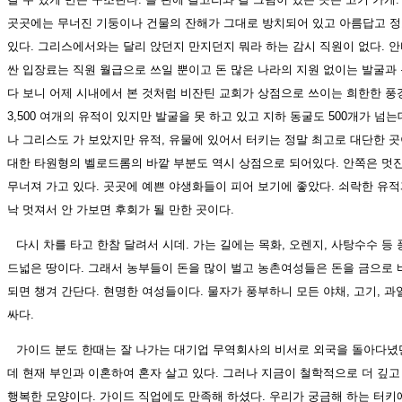
곳곳에는 무너진 기둥이나 건물의 잔해가 그대로 방치되어 있고 아름답고 정
있다. 그리스에서와는 달리 앉던지 만지던지 뭐라 하는 감시 직원이 없다. 
싼 입장료는 직원 월급으로 쓰일 뿐이고 돈 많은 나라의 지원 없이는 발굴과 
다 보니 어제 시내에서 본 것처럼 비잔틴 교회가 상점으로 쓰이는 희한한 풍
3,500 여개의 유적이 있지만 발굴을 못 하고 있고 지하 동굴도 500개가 넘
나 그리스도 가 보았지만 유적, 유물에 있어서 터키는 정말 최고로 대단한 곳
대한 타원형의 벨로드롬의 바깥 부분도 역시 상점으로 되어있다. 안쪽은 멋
무너져 가고 있다. 곳곳에 예쁜 야생화들이 피어 보기에 좋았다. 쇠락한 유적과
낙 멋져서 안 가보면 후회가 될 만한 곳이다.
다시 차를 타고 한참 달려서 시데. 가는 길에는 목화, 오렌지, 사탕수수 
드넓은 땅이다. 그래서 농부들이 돈을 많이 벌고 농촌여성들은 돈을 금으로
되면 챙겨 간단다. 현명한 여성들이다. 물자가 풍부하니 모든 야채, 고기, 과
싸다.
가이드 분도 한때는 잘 나가는 대기업 무역회사의 비서로 외국을 돌아다
데 현재 부인과 이혼하여 혼자 살고 있다. 그러나 지금이 철학적으로 더 깊
행복한 모양이다. 가이드 직업에도 만족해 하셨다. 우리가 궁금해 하는 터키에