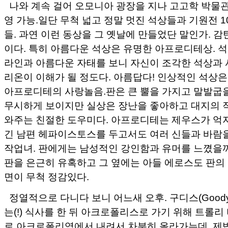
나와 계속 걸어 오모니아 광장을 지나 고고학 박물관.
영 가능.일단 무척 넓고 정말 멋진 석상들과 기원전 
들. 과연 이런 동상을 그 옛날에 만들었단 말인가. 감
이다. 특히 아름다운 석상은 유명한 아프로디테상. 
라인과 아름다운 자태를 보니 자신이 조각한 석상과 
리온이 이해가 될 정도다. 아름답다! 인상적인 석상은
아프로디테의 사랑놀음.판은 큰 뿔을 가지고 말발굽을
무시하게 보이지만 실상은 장난을 좋아하고 대지의 작
와주는 친절한 도우미다. 아프로디테는 제우스가 억
긴 남편 헤파이스토스를 두고서도 여러 신들과 바람
작업녀. 판에게는 남성적인 강인함과 유머를 느꼈을
판을 은근히 유혹하고 그 옆에는 아들 에로스도 판의 
면이 무척 정감있다.
정열적으로 다니다 보니 어느새 오후. 구디스(Goody
는(!) 식사를 한 뒤 아크로폴리스로 가기 위해 트롤리
로 아크로폴리역에서 내려서 차분히 올라가는데 제법