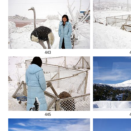
443
445