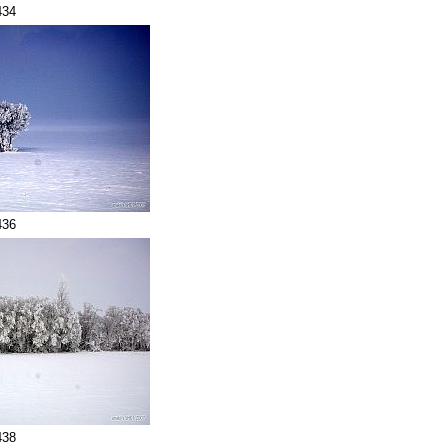
434
436
438