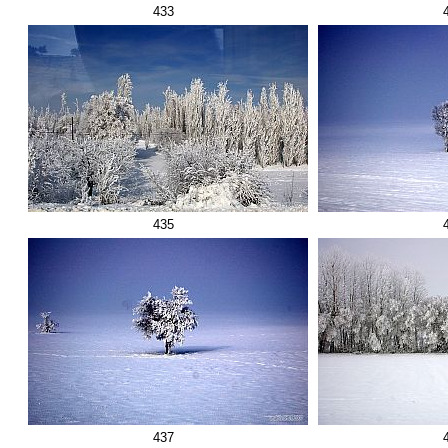
433
435
437