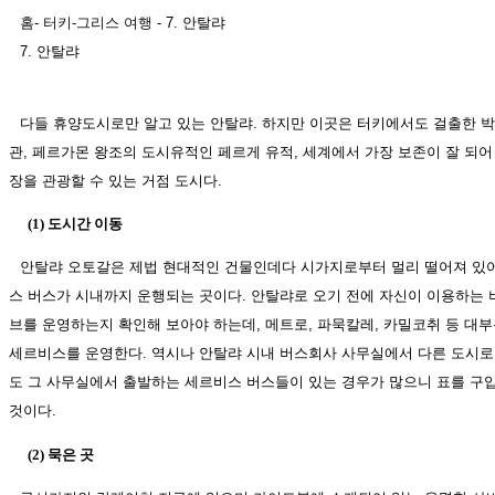
홈
-
터키-그리스 여행
- 7. 안탈랴
7. 안탈랴
다들 휴양도시로만 알고 있는 안탈랴. 하지만 이곳은 터키에서도 걸출한 
관, 페르가몬 왕조의 도시유적인 페르게 유적, 세계에서 가장 보존이 잘 되
장을 관광할 수 있는 거점 도시다.
(1) 도시간 이동
안탈랴 오토갈은 제법 현대적인 건물인데다 시가지로부터 멀리 떨어져 있
스 버스가 시내까지 운행되는 곳이다. 안탈랴로 오기 전에 자신이 이용하는
브를 운영하는지 확인해 보아야 하는데, 메트로, 파묵칼레, 카밀코취 등 대
세르비스를 운영한다. 역시나 안탈랴 시내 버스회사 사무실에서 다른 도시로
도 그 사무실에서 출발하는 세르비스 버스들이 있는 경우가 많으니 표를 구입
것이다.
(2) 묵은 곳