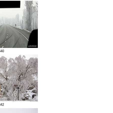
440
442