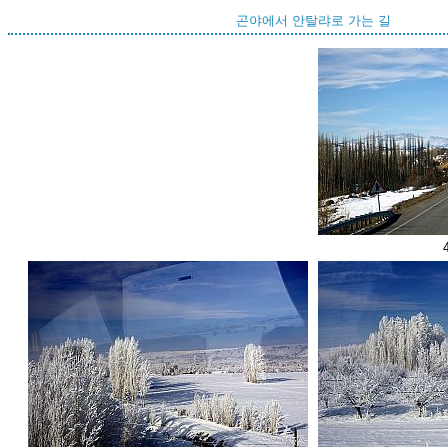
곤야에서 안탈랴로 가는 길