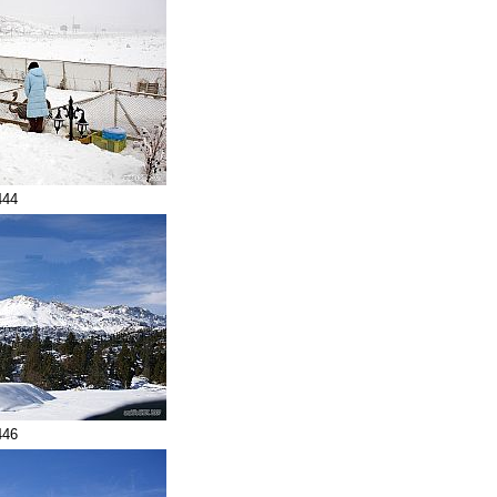
444
446