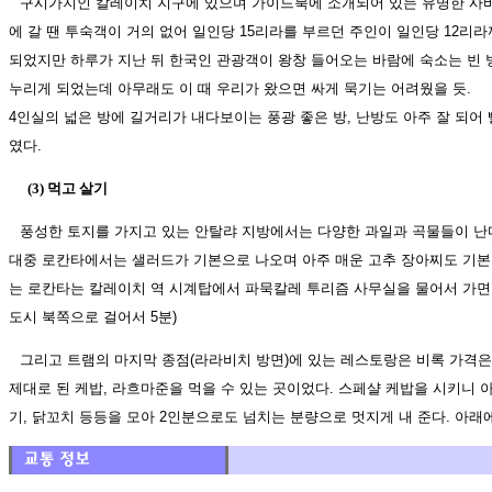
구시가지인 칼레이치 지구에 있으며 가이드북에 소개되어 있는 유명한 사바s
에 갈 땐 투숙객이 거의 없어 일인당 15리라를 부르던 주인이 일인당 12리라
되었지만 하루가 지난 뒤 한국인 관광객이 왕창 들어오는 바람에 숙소는 빈 
누리게 되었는데 아무래도 이 때 우리가 왔으면 싸게 묵기는 어려웠을 듯.
4인실의 넓은 방에 길거리가 내다보이는 풍광 좋은 방, 난방도 아주 잘 되어
였다.
(3) 먹고 살기
풍성한 토지를 가지고 있는 안탈랴 지방에서는 다양한 과일과 곡물들이 난다
대중 로칸타에서는 샐러드가 기본으로 나오며 아주 매운 고추 장아찌도 기본으
는 로칸타는 칼레이치 역 시계탑에서 파묵칼레 투리즘 사무실을 물어서 가면 
도시 북쪽으로 걸어서 5분)
그리고 트램의 마지막 종점(라라비치 방면)에 있는 레스토랑은 비록 가격은
제대로 된 케밥, 라흐마준을 먹을 수 있는 곳이었다. 스페샬 케밥을 시키니 아
기, 닭꼬치 등등을 모아 2인분으로도 넘치는 분량으로 멋지게 내 준다. 아래