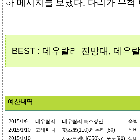
하 메시지를 보냈다. 다리가 무척 
BEST : 데우랄리 전망대, 데
예산내역
2015/1/9
데우랄리
데우랄리 숙소정산
숙박
2015/1/10
고레파니
핫초코(110),레몬티 (80)
식비
2015/1/10
사과브랜디(350),건 포도(90)
식비