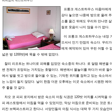
피피섬의 게스트하우스
프롱크 게스트하우스 아줌마에게 
갖다 놓으면 나중에 방으로 올려 주
소를 옮긴 뒤에도 우리와 만나면 
절로 웃음이 나지 않을 수가 없다.
이 프롱크 게스트하우스는 내장 
으셔서 인기 만점의 숙소다. 우리가
에게 예약되어 있어 우린 어쩔 수 
넓은 방 1200밧)에 묵을 수 밖에 없었다.
찰리 리조트는 쯔나미로 피해를 입었던 숙소중의 하나다. 로 달람 해변을 
변 전체가 조망되는 가치있는 호텔이다. 해변에서 물놀이를 하다가 바로 들어
에서 발을 씻고 방으로 들어올 수 있는, 기막힌 위치를 점하고 있는 숙소여서
는 느낌이 들지 않았다. 날이 한참 더운 오후에는 이곳 숙소에서 시원한 에어
주 좋을 것 같다.
차오 코 피피 로지에서 받은 숙소의 아침 식권은 120밧 어치를 시켜먹을 수
피 레스토랑에서 아침을 먹을 수 있었지만, 막상 아침으로 준비되는 것은 토스
리칸 브렉퍼스트라고 한다나. 서양인들의 아침 식사는 대략 두 가지 모습인