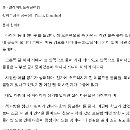
홈
-
말레이반도종단여행
4. 피피섬은 꿈동산! PhiPhi, Dreamland
동네 한바퀴
아침에 동네 한바퀴를 돌았다. 섬 오른쪽으로 쭉 가면서 약간 불룩 솟아 있
네 곳곳에 쯔나미 피해시 이동 경로를 나타내는 화살표식이 되어 있어 작년
듯 했다.
오른쪽 끝 히피 바에서 섬 안쪽으로 들어 가게 되어 있고 안쪽으로 들어서
물들은 대부분 공사중이었는데 역시나 쯔나미 피해의 여파다.
시원한 아침 공기가 상쾌하다. 길가에 흐드러지게 핀 이름모를 들꽃들, 
름답게 빛나고 있었지만 이런 땐 꼭 사진기가 수중에 없다.
내일 아침에 꼭 찍어야지 생각했었지만 실상 다음날은 아침부터 비.
책가방을 챙긴 어린이가 언니와 함께 등교준비를 한다. 이곳에 학교가 있었던
보다.조금 더 걸어 언덕을 돌아드니 첫날 저녁에 갔던 로달람 해안 방향 시장 
둘러싼 도로 안에 타운이 형성되어 있는 것이다. 이 뒷길은 길이 조금 질고 